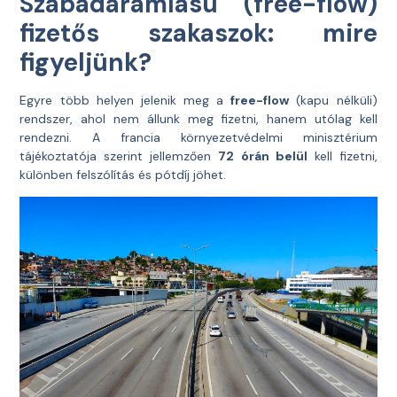
Szabadáramlású (free-flow)
fizetős szakaszok: mire
figyeljünk?
Egyre több helyen jelenik meg a
free-flow
(kapu nélküli)
rendszer, ahol nem állunk meg fizetni, hanem utólag kell
rendezni. A francia környezetvédelmi minisztérium
tájékoztatója szerint jellemzően
72 órán belül
kell fizetni,
különben felszólítás és pótdíj jöhet.