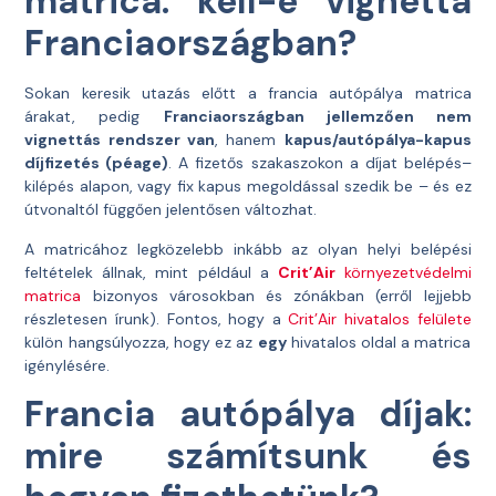
matrica: kell-e vignetta
Franciaországban?
Sokan keresik utazás előtt a francia autópálya matrica
árakat, pedig
Franciaországban jellemzően nem
vignettás rendszer van
, hanem
kapus/autópálya-kapus
díjfizetés (péage)
. A fizetős szakaszokon a díjat belépés–
kilépés alapon, vagy fix kapus megoldással szedik be – és ez
útvonaltól függően jelentősen változhat.
A matricához legközelebb inkább az olyan helyi belépési
feltételek állnak, mint például a
Crit’Air
környezetvédelmi
matrica
bizonyos városokban és zónákban (erről lejjebb
részletesen írunk). Fontos, hogy a
Crit’Air hivatalos felülete
külön hangsúlyozza, hogy ez az
egy
hivatalos oldal a matrica
igénylésére.
Francia autópálya díjak:
mire számítsunk és