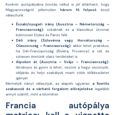
Konkrét autópályákra bontás nélkül is jól átlátható, hogy
Magyarországról jellemzően
három fő folyosó
közül
választunk:
Északi/nyugati irány (Ausztria – Németország –
Franciaország):
sokaknak ez a klasszikus útvonal,
különösen Elzász és Párizs felé.
Déli irány (Szlovénia vagy Horvátország –
Olaszország – Franciaország):
akkor lehet praktikus,
ha Dél-Franciaország (Riviéra, Provence) a cél, és
szívesen érintünk olasz területeket is.
Alpokon át (Ausztria – Svájc – Franciaország):
látványos és gyors is lehet, viszont a hegyi viszonyok,
időjárás és helyi szabályok miatt több előkészületet
igényel.
Bármelyik irányt választjuk, az alapelv ugyanaz:
a fizetős
szakaszok és a várható forgalom előrejelzése
legalább
annyit számít, mint a kilométer.
Francia autópálya