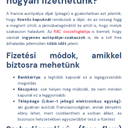
hogyan fizethetünk?
A francia autópálya díjak (péage) a gyakorlatban azt jelentik,
hogy
fizetős kapuknál
rendezzük a díjat, és az összeg függ
a megtett úttól, a járműkategóriától és attól is, hogy melyik
szakaszon haladunk. Az
RAC összefoglalója
is kiemeli, hogy
vannak
ingyenes autópálya-szakaszok
is, de a toll free
áthaladás jellemzően
több időt
jelent.
Fizetési módok, amikkel
biztosra mehetünk
Bankkártya:
a legtöbb kapunál ez a legegyszerűbb
megoldás.
Készpénz:
sok helyen még működik, de nem minden
kapunál ez a leggyorsabb.
Télépéage (Liber-t jellegű elektronikus egység):
aki gyakran autózik Franciaországban, annak kényelmi
előny lehet, mert csökkentheti a sorban állást, és
bizonyos helyzetekben egyszerűbbé teszi a fizetést.