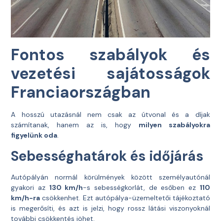
Fontos szabályok és
vezetési sajátosságok
Franciaországban
A hosszú utazásnál nem csak az útvonal és a díjak
számítanak, hanem az is, hogy
milyen szabályokra
figyelünk oda
.
Sebességhatárok és időjárás
Autópályán normál körülmények között személyautónál
gyakori az
130 km/h
-s sebességkorlát, de esőben ez
110
km/h-ra
csökkenhet. Ezt autópálya-üzemeltetői tájékoztató
is megerősíti, és azt is jelzi, hogy rossz látási viszonyoknál
további csökkentés jöhet.