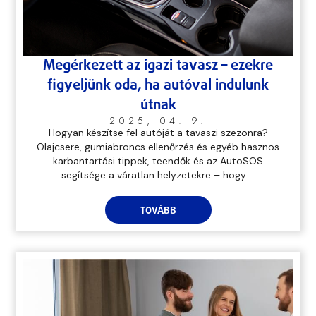
Megérkezett az igazi tavasz – ezekre
figyeljünk oda, ha autóval indulunk
útnak
2025, 04. 9.
Hogyan készítse fel autóját a tavaszi szezonra?
Olajcsere, gumiabroncs ellenőrzés és egyéb hasznos
karbantartási tippek, teendők és az AutoSOS
segítsége a váratlan helyzetekre – hogy ...
TOVÁBB