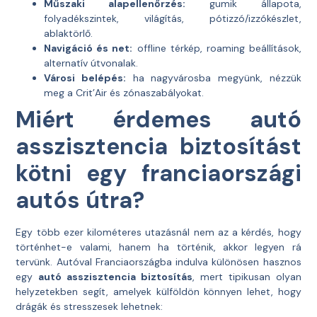
Műszaki alapellenőrzés:
gumik állapota,
folyadékszintek, világítás, pótizzó/izzókészlet,
ablaktörlő.
Navigáció és net:
offline térkép, roaming beállítások,
alternatív útvonalak.
Városi belépés:
ha nagyvárosba megyünk, nézzük
meg a Crit’Air és zónaszabályokat.
Miért érdemes autó
asszisztencia biztosítást
kötni egy franciaországi
autós útra?
Egy több ezer kilométeres utazásnál nem az a kérdés, hogy
történhet-e valami, hanem ha történik, akkor legyen rá
tervünk. Autóval Franciaországba indulva különösen hasznos
egy
autó asszisztencia biztosítás
, mert tipikusan olyan
helyzetekben segít, amelyek külföldön könnyen lehet, hogy
drágák és stresszesek lehetnek: