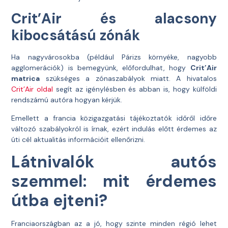
Crit’Air és alacsony
kibocsátású zónák
Ha nagyvárosokba (például Párizs környéke, nagyobb
agglomerációk) is bemegyünk, előfordulhat, hogy
Crit’Air
matrica
szükséges a zónaszabályok miatt. A hivatalos
Crit’Air oldal
segít az igénylésben és abban is, hogy külföldi
rendszámú autóra hogyan kérjük.
Emellett a francia közigazgatási tájékoztatók időről időre
változó szabályokról is írnak, ezért indulás előtt érdemes az
úti cél aktualitás információit ellenőrizni.
Látnivalók autós
szemmel: mit érdemes
útba ejteni?
Franciaországban az a jó, hogy szinte minden régió lehet