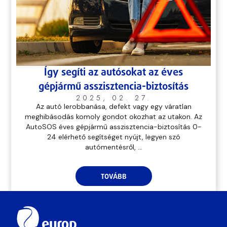
Így segíti az autósokat az éves
gépjármű asszisztencia-biztosítás
2025, 02. 27.
Az autó lerobbanása, defekt vagy egy váratlan
meghibásodás komoly gondot okozhat az utakon. Az
AutoSOS éves gépjármű asszisztencia-biztosítás 0-
24 elérhető segítséget nyújt, legyen szó
autómentésről, ...
TOVÁBB