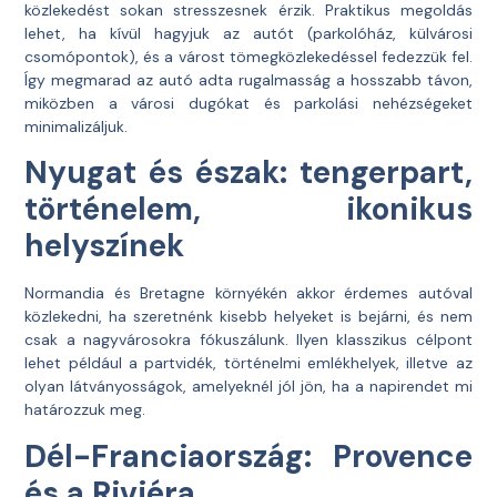
közlekedést sokan stresszesnek érzik. Praktikus megoldás
lehet, ha kívül hagyjuk az autót (parkolóház, külvárosi
csomópontok), és a várost tömegközlekedéssel fedezzük fel.
Így megmarad az autó adta rugalmasság a hosszabb távon,
miközben a városi dugókat és parkolási nehézségeket
minimalizáljuk.
Nyugat és észak: tengerpart,
történelem, ikonikus
helyszínek
Normandia és Bretagne környékén akkor érdemes autóval
közlekedni, ha szeretnénk kisebb helyeket is bejárni, és nem
csak a nagyvárosokra fókuszálunk. Ilyen klasszikus célpont
lehet például a partvidék, történelmi emlékhelyek, illetve az
olyan látványosságok, amelyeknél jól jön, ha a napirendet mi
határozzuk meg.
Dél-Franciaország: Provence
és a Riviéra