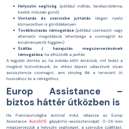
Helyszíni segítség
(például indítás, kerékprobléma,
kisebb műszaki gond)
Vontatás és szervizbe juttatás
idegen nyelvi
környezetben is gördülékenyen
Továbbutazás támogatása
(például csereautó vagy
alternatív megoldások lehetősége a csomagtól és
körülményektől függően)
Szállás / hazajutás megszervezésének
támogatása
, ha elhúzódik a javítás
A legjobb döntés az, ha indulás előtt átnézzük, mit fedez a
meglévő biztosításunk, és ehhez képest választunk olyan
asszisztencia csomagot, ami tényleg illik a tervezett út
hosszához és a célrégióhoz.
Europ Assistance –
biztos háttér útközben is
Ha Franciaországba autóval indul, válassza az Europ
Assistance
AutoSOS
gépjármű-asszisztenciáját: 0–24-ben
megszervezzük a helyszíni segítséget, a szervizbe szállítást,