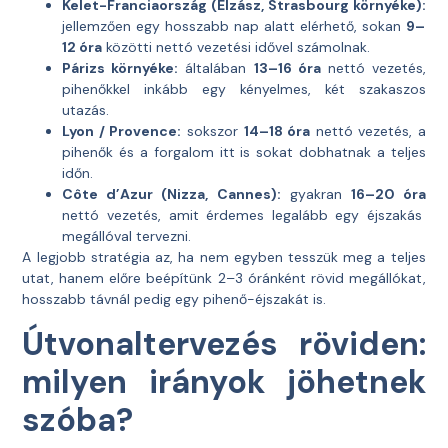
Kelet-Franciaország (Elzász, Strasbourg környéke):
jellemzően egy hosszabb nap alatt elérhető, sokan
9–
12 óra
közötti nettó vezetési idővel számolnak.
Párizs környéke:
általában
13–16 óra
nettó vezetés,
pihenőkkel inkább egy kényelmes, két szakaszos
utazás.
Lyon / Provence:
sokszor
14–18 óra
nettó vezetés, a
pihenők és a forgalom itt is sokat dobhatnak a teljes
időn.
Côte d’Azur (Nizza, Cannes):
gyakran
16–20 óra
nettó vezetés, amit érdemes legalább egy éjszakás
megállóval tervezni.
A legjobb stratégia az, ha nem egyben tesszük meg a teljes
utat, hanem előre beépítünk 2–3 óránként rövid megállókat,
hosszabb távnál pedig egy pihenő-éjszakát is.
Útvonaltervezés röviden:
milyen irányok jöhetnek
szóba?