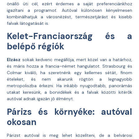
önálló úti cél, ezért érdemes a saját preferenciánkhoz
igazítani a programot. Autóval különösen kényelmesen
kombinálhatjuk a városnézést, természetjárást és kisebb
falvak látogatását is.
Kelet-Franciaország és a
belépő régiók
Elzász
sokak kedvenc megállója, mert közel van a határhoz,
és máris hozza a francia–német hangulatot. Strasbourg és
Colmar kiváló, ha szeretnénk egy kellemes sétát, finom
ételeket, és nem akarunk rögtön a legnagyobb
metropoliszba érkezni. Ha inkább nyugodtabb, panorámás
utakat keresünk, a borvidékek és a falvak közötti kitérők
autóval adnak igazán jó élményt.
Párizs és környéke: autóval
okosan
Párizst autóval is meg lehet közelíteni, de a belvárosi