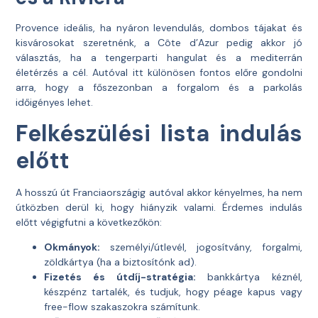
Provence ideális, ha nyáron levendulás, dombos tájakat és
kisvárosokat szeretnénk, a Côte d’Azur pedig akkor jó
választás, ha a tengerparti hangulat és a mediterrán
életérzés a cél. Autóval itt különösen fontos előre gondolni
arra, hogy a főszezonban a forgalom és a parkolás
időigényes lehet.
Felkészülési lista indulás
előtt
A hosszú út Franciaországig autóval akkor kényelmes, ha nem
útközben derül ki, hogy hiányzik valami. Érdemes indulás
előtt végigfutni a következőkön:
Okmányok:
személyi/útlevél, jogosítvány, forgalmi,
zöldkártya (ha a biztosítónk ad).
Fizetés és útdíj-stratégia:
bankkártya kéznél,
készpénz tartalék, és tudjuk, hogy péage kapus vagy
free-flow szakaszokra számítunk.