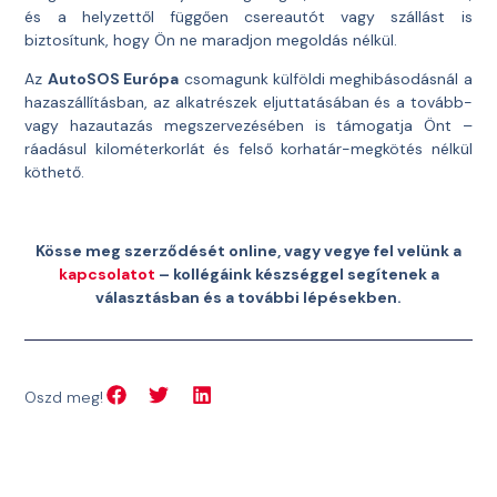
és a helyzettől függően csereautót vagy szállást is
biztosítunk, hogy Ön ne maradjon megoldás nélkül.
Az
AutoSOS Európa
csomagunk külföldi meghibásodásnál a
hazaszállításban, az alkatrészek eljuttatásában és a tovább-
vagy hazautazás megszervezésében is támogatja Önt –
ráadásul kilométerkorlát és felső korhatár-megkötés nélkül
köthető.
Kösse meg szerződését online, vagy vegye fel velünk a
kapcsolatot
– kollégáink készséggel segítenek a
választásban és a további lépésekben.
Oszd meg!