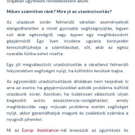
órájában ügyfeleink rendelkezésére állunk.
Miben számíthat ránk? Mire jó az utasbiztosítás?
Az utazások során felmerülő váratlan eseményeknél
elengedhetetlen a minél gyorsabb segítségnyújtás, legyen
szó akár egészségről, vagy éppen egy meghibásodott
gépjárműről. Egy ilyen incidens ugyanis könnyedén
keresztülhúzhatja a számításokat, sőt, akár az egész
nyaralás kútba eshet miatta.
Egy jól megválasztott utasbiztosítás a váratlanul felmerülő
helyzetekben segítséget nyújt, ha külföldön kerülünk bajba.
Az egyszerűbb utasbiztosítások általában nem terjednek ki
arra az esetre, ha gépjárművünkkel adódik probléma külföldi
utazásunk során. Azonban, ha tudatosan választunk olyan
kiegészítő autós asszisztencia-szolgáltatást, amely
meghibásodás vagy műszaki probléma esetén segítséget
nyújt, akkor garantálhatjuk magunk és családunk számára a
nyugodt pihenést.
Mi az
Europ Assistance
-nál levesszük az ügyintézés és