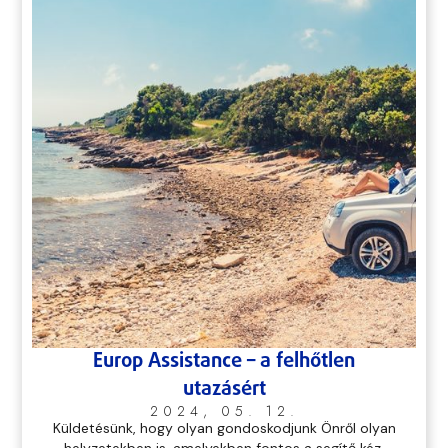
Europ Assistance – a felhőtlen
utazásért
2024, 05. 12.
Küldetésünk, hogy olyan gondoskodjunk Önről olyan
helyzetekben is, amelyekben fontos a segítő kéz.