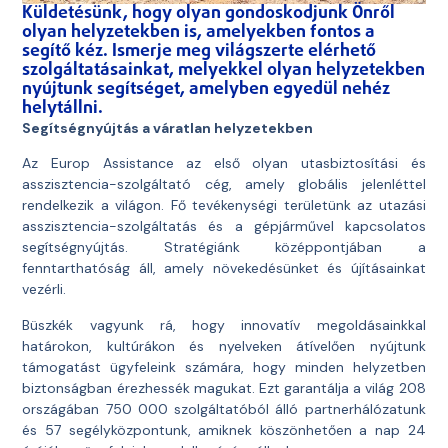
Küldetésünk, hogy olyan gondoskodjunk Önről
olyan helyzetekben is, amelyekben fontos a
segítő kéz. Ismerje meg világszerte elérhető
szolgáltatásainkat, melyekkel olyan helyzetekben
nyújtunk segítséget, amelyben egyedül nehéz
helytállni.
Segítségnyújtás a váratlan helyzetekben
Az Europ Assistance az első olyan utasbiztosítási és
asszisztencia-szolgáltató cég, amely globális jelenléttel
rendelkezik a világon. Fő tevékenységi területünk az utazási
asszisztencia-szolgáltatás és a gépjárművel kapcsolatos
segítségnyújtás. Stratégiánk középpontjában a
fenntarthatóság áll, amely növekedésünket és újításainkat
vezérli.
Büszkék vagyunk rá, hogy innovatív megoldásainkkal
határokon, kultúrákon és nyelveken átívelően nyújtunk
támogatást ügyfeleink számára, hogy minden helyzetben
biztonságban érezhessék magukat. Ezt garantálja a világ 208
országában 750 000 szolgáltatóból álló partnerhálózatunk
és 57 segélyközpontunk, amiknek köszönhetően a nap 24