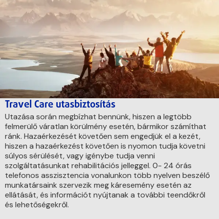
Travel Care utasbiztosítás
Utazása során megbízhat bennünk, hiszen a legtöbb
felmerülő váratlan körülmény esetén, bármikor számíthat
ránk. Hazaérkezését követően sem engedjük el a kezét,
hiszen a hazaérkezést követően is nyomon tudja követni
súlyos sérülését, vagy igénybe tudja venni
szolgáltatásunkat rehabilitációs jelleggel. 0- 24 órás
telefonos asszisztencia vonalunkon több nyelven beszélő
munkatársaink szervezik meg káresemény esetén az
ellátását, és információt nyújtanak a további teendőkről
és lehetőségekről.