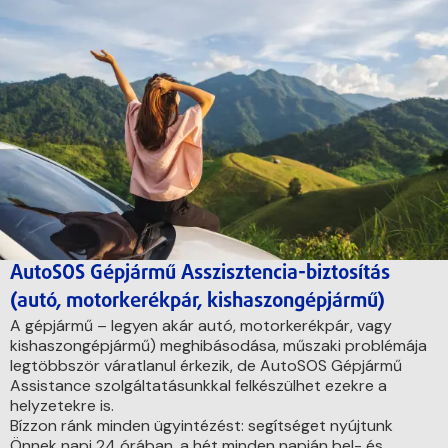
AutoSOS Gépjármű Asszisztencia-biztosítás
(autó, motorkerékpár, kishaszongépjármű)
A gépjármű – legyen akár autó, motorkerékpár, vagy
kishaszongépjármű) meghibásodása, műszaki problémája
legtöbbször váratlanul érkezik, de AutoSOS Gépjármű
Assistance szolgáltatásunkkal felkészülhet ezekre a
helyzetekre is.
Bízzon ránk minden ügyintézést: segítséget nyújtunk
Önnek napi 24 órában, a hét minden napján bel- és