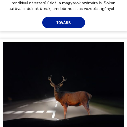
rendkívül népszerű úticél a magyarok számára is. Sokan
autóval indulnak útnak, ami bár hosszas vezetést igényel, ...
TOVÁBB