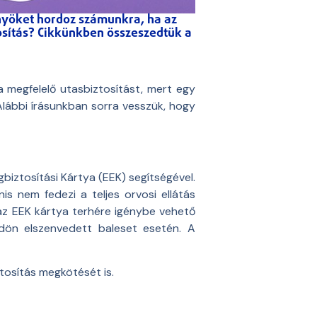
őnyöket hordoz számunkra, ha az
osítás? Cikkünkben összeszedtük a
a megfelelő utasbiztosítást, mert egy
 Alábbi írásunkban sorra vesszük, hogy
biztosítási Kártya (EEK) segítségével.
is nem fedezi a teljes orvosi ellátás
az EEK kártya terhére igénybe vehető
öldön elszenvedett baleset esetén. A
tosítás megkötését is.