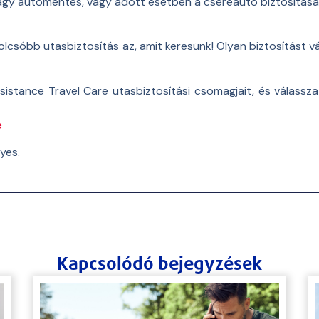
s vagy autómentés, vagy adott esetben a csereautó biztosítása
golcsóbb utasbiztosítás az, amit keresünk! Olyan biztosítást 
sistance Travel Care utasbiztosítási csomagjait, és válassz
e
yes.
Kapcsolódó bejegyzések