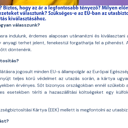
? Biztos, hogy az ár a legfontosabb tényező? Milyen el
zeteket választunk? Szükséges-e az EU-ban az utasbizt
tás kiválasztásához.
ogyan válasszunk?
lásra indulunk, érdemes alaposan utánanézni és kiválasztani 
 anyagi terhet jelent, fenekestül forgathatja fel a pihenést.
lőtt döntenénk.
tosítás?
látásra jogosult minden EU-s állampolgár az Európai Egészség
 nyújt teljes körű védelmet az utazás során, a kártya ugyan
ényekben érvényes. Sőt bizonyos országokban ennél szűkebb 
les esetekben téríti a hazaszállítási költségeket egy külf
égbiztosítási Kártya (EEK) mellett is megfontolni az utasbiz
ást?