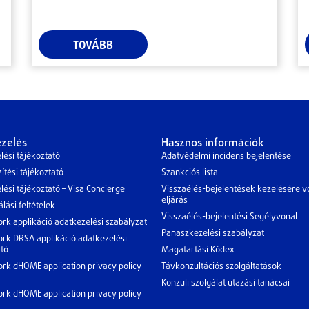
TOVÁBB
zelés
Hasznos információk
lési tájékoztató
Adatvédelmi incidens bejelentése
ítési tájékoztató
Szankciós lista
ési tájékoztató – Visa Concierge
Visszaélés-bejelentések kezelésére 
eljárás
lási feltételek
Visszaélés-bejelentési Segélyvonal
rk applikáció adatkezelési szabályzat
Panaszkezelési szabályzat
rk DRSA applikáció adatkezelési
ató
Magatartási Kódex
rk dHOME application privacy policy
Távkonzultációs szolgáltatások
Konzuli szolgálat utazási tanácsai
rk dHOME application privacy policy