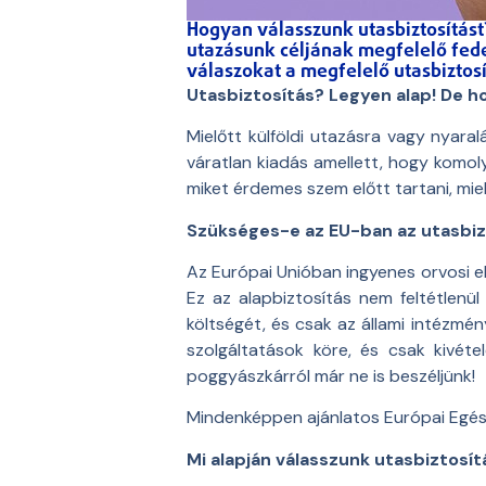
Hogyan válasszunk utasbiztosítást
utazásunk céljának megfelelő fede
válaszokat a megfelelő utasbiztosí
Utasbiztosítás? Legyen alap! De h
Mielőtt külföldi utazásra vagy nyara
váratlan kiadás amellett, hogy komoly
miket érdemes szem előtt tartani, mie
Szükséges-e az EU-ban az utasbiz
Az Európai Unióban ingyenes orvosi el
Ez az alapbiztosítás nem feltétlenül
költségét, és csak az állami intézm
szolgáltatások köre, és csak kivéte
poggyászkárról már ne is beszéljünk!
Mindenképpen ajánlatos Európai Egészs
Mi alapján válasszunk utasbiztosít