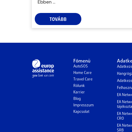
Ebben ...
TOVÁBB
Főmenü
Adatke
AutoSOS
Adatkeze
Home Care
Hangrögz
Travel Care
Adatkezel
Rólunk
Felhaszná
Karrier
EA Netwo
Blog
EA Netwo
Impresszum
tájékozt
Kapcsolat
EA Netwo
CRO
EA Netwo
SRB