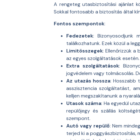
A rengeteg utasbiztosítási ajánlat k
Sokkal fontosabb a biztosítás által kí
Fontos szempontok
:
Fedezetek
: Bizonyosodjunk 
találkozhatunk. Ezek közül a leg
Limitösszegek
: Ellenőrizzük a
az egyes szolgáltatások esetén.
Extra szolgáltatások
: Bizony
jogvédelem vagy tolmácsolás. D
Az utazás hossza
: Hosszabb t
asszisztencia szolgáltatást, a
kelljen megszakítanunk a nyaral
Utasok száma
: Ha egyedül uta
repülőjegy és szállás költség
szempont.
Autó vagy repülő
: Nem mindeg
terjed ki a poggyászbiztosítás,