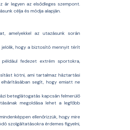
 az ár legyen az elsődleges szempont.
ásunk célja és módja alapján.
at, amelyekkel az utazásunk során
jelölik, hogy a biztosító mennyit térít
t például fedezet extrém sportokra,
ítást kötni, ami tartalmaz háztartási
 elhárításában segít, hogy emiatt ne
házi beteglátogatás kapcsán felmerülő
jutásának megoldása lehet a legfőbb
mindenképpen ellenőrizzük, hogy mire
dó szolgáltatásokra érdemes figyelni,