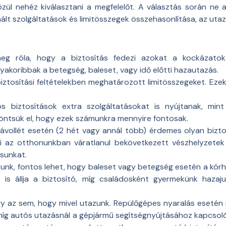
özül nehéz kiválasztani a megfelelőt. A választás során ne
nált szolgáltatások és limitösszegek összehasonlítása, az utaz
meg róla, hogy a biztosítás fedezi azokat a kockázatok
gyakoribbak a betegség, baleset, vagy idő előtti hazautazás.
 biztosítási feltételekben meghatározott limitösszegeket. Ezek 
os biztosítások extra szolgáltatásokat is nyújtanak, min
öntsük el, hogy ezek számunkra mennyire fontosak.
ávollét esetén (2 hét vagy annál több) érdemes olyan biztos
mi az otthonunkban váratlanul bekövetkezett vészhelyzetek
ásunkat.
zunk, fontos lehet, hogy baleset vagy betegség esetén a kór
ét is állja a biztosító, míg családosként gyermekünk haza
y az sem, hogy mivel utazunk. Repülőgépes nyaralás esetén 
 míg autós utazásnál a gépjármű segítségnyújtásához kapcsoló