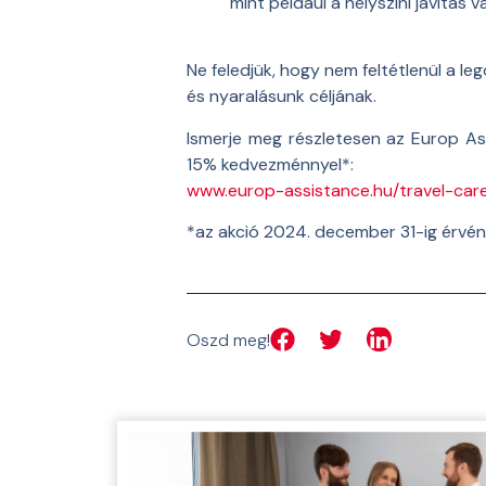
mint például a helyszíni javítá
Ne feledjük, hogy nem feltétlenül a le
és nyaralásunk céljának.
Ismerje meg részletesen az Europ As
15% kedvezménnyel*:
www.europ-assistance.hu/travel-car
*az akció 2024. december 31-ig érvén
Oszd meg!